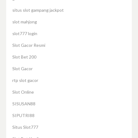
situs slot gampang jackpot
slot mahjong
slot777 login
Slot Gacor Resmi
Slot Bet 200
Slot Gacor
rtp slot gacor
Slot Online
SISUSAN88
SIPUTRI88
Situs Slot777