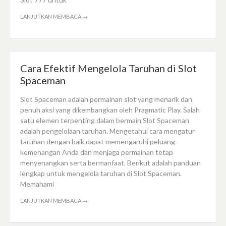
LANJUTKAN MEMBACA
→
Cara Efektif Mengelola Taruhan di Slot
Spaceman
Slot Spaceman adalah permainan slot yang menarik dan
penuh aksi yang dikembangkan oleh Pragmatic Play. Salah
satu elemen terpenting dalam bermain Slot Spaceman
adalah pengelolaan taruhan. Mengetahui cara mengatur
taruhan dengan baik dapat memengaruhi peluang
kemenangan Anda dan menjaga permainan tetap
menyenangkan serta bermanfaat. Berikut adalah panduan
lengkap untuk mengelola taruhan di Slot Spaceman.
Memahami
LANJUTKAN MEMBACA
→