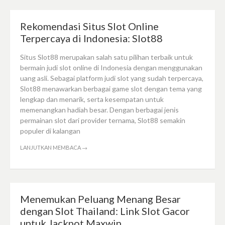
Rekomendasi Situs Slot Online
Terpercaya di Indonesia: Slot88
Situs Slot88 merupakan salah satu pilihan terbaik untuk
bermain judi slot online di Indonesia dengan menggunakan
uang asli. Sebagai platform judi slot yang sudah terpercaya,
Slot88 menawarkan berbagai game slot dengan tema yang
lengkap dan menarik, serta kesempatan untuk
memenangkan hadiah besar. Dengan berbagai jenis
permainan slot dari provider ternama, Slot88 semakin
populer di kalangan
LANJUTKAN MEMBACA
→
Menemukan Peluang Menang Besar
dengan Slot Thailand: Link Slot Gacor
untuk Jackpot Maxwin