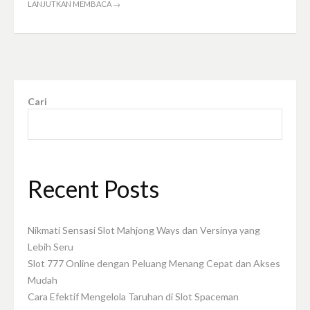
LANJUTKAN MEMBACA
→
Cari
Recent Posts
Nikmati Sensasi Slot Mahjong Ways dan Versinya yang
Lebih Seru
Slot 777 Online dengan Peluang Menang Cepat dan Akses
Mudah
Cara Efektif Mengelola Taruhan di Slot Spaceman