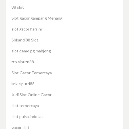
88 slot
Slot gacor gampang Menang
slot gacor hari ini
Srikandi88 Slot
slot demo pg mahjong
rtp siputri88
Slot Gacor Terpercaya
link siputri88
Judi Slot Online Gacor
slot terpercaya
slot pulsa indosat
gacor slot